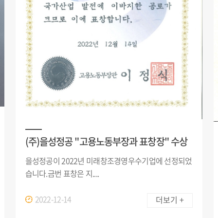
(주)을성정공 "고용노동부장과 표창장" 수상
을성정공이 2022년 미래창조경영우수기업에 선정되었
습니다.금번 표창은 지....
2022-12-14
더보기 +