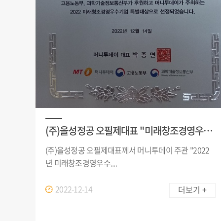
(주)을성정공 오필제대표 "미래창조경영우수기업 특별대상" 수상
(주)을성정공 오필제대표께서 머니투데이 주관 "2022
년 미래창조경영우수....
2022-12-14
더보기 +