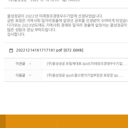
(주)을성정공
2022-12-14 16:39
144526
을성정공이 2022년 미래창조경영우수기업에 선정되었습니다.
금번 표창은 지역사회 일자리창출에 앞장선 공로를 인정받아 수여하게 되었습
다가오는 2023년도에도 지역사회 경제와 일자리 창출에 앞장서는 을성정공이
많은 성원과 관심 부탁드립니다.
감사합니다.
20221214161717191.pdf [872.86KB]
이전글
(주)을성정공 오필제대표 quot;미래창조경영우수기업....
다음글
(주)을성정공 quot;중소벤처기업부장관 표창장 qu....