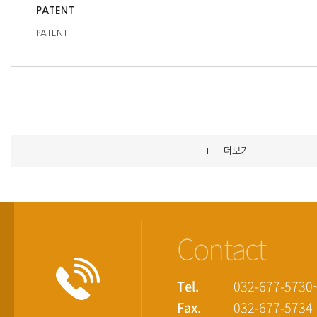
PATENT
PATENT
+
더보기
Contact
Tel.
032-677-5730
Fax.
032-677-5734